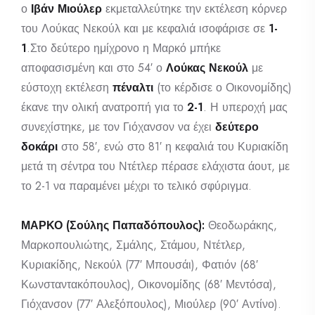
ο
Ιβάν Μιούλερ
εκμεταλλεύτηκε την εκτέλεση κόρνερ
του Λούκας Νεκούλ και με κεφαλιά ισοφάρισε σε
1-
1
.Στο δεύτερο ημίχρονο η Μαρκό μπήκε
αποφασισμένη και στο 54′ ο
Λούκας Νεκούλ
με
εύστοχη εκτέλεση
πέναλτι
(το κέρδισε ο Οικονομίδης)
έκανε την ολική ανατροπή για το
2-1
. Η υπεροχή μας
συνεχίστηκε, με τον Γιόχανσον να έχει
δεύτερο
δοκάρι
στο 58′, ενώ στο 81′ η κεφαλιά του Κυριακίδη
μετά τη σέντρα του Ντέτλερ πέρασε ελάχιστα άουτ, με
το 2-1 να παραμένει μέχρι το τελικό σφύριγμα.
ΜΑΡΚΟ (Σούλης Παπαδόπουλος):
Θεοδωράκης,
Μαρκοπουλιώτης, Σμάλης, Στάμου, Ντέτλερ,
Κυριακίδης, Νεκούλ (77′ Μπουσάι), Φατιόν (68′
Κωνσταντακόπουλος), Οικονομίδης (68′ Μεντόσα),
Γιόχανσον (77′ Αλεξόπουλος), Μιούλερ (90′ Αντίνο).