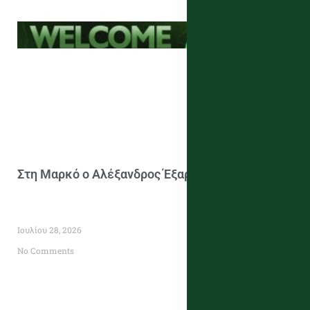
Στη Μαρκό ο Αλέξανδρος Έξαρχος
Ιουλίου 28, 2026
No Comments