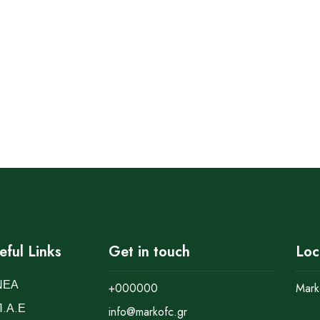
eful Links
Get in touch
Loc
ΝΕΑ
+000000
Mark
Π.Α.Ε
info@markofc.gr