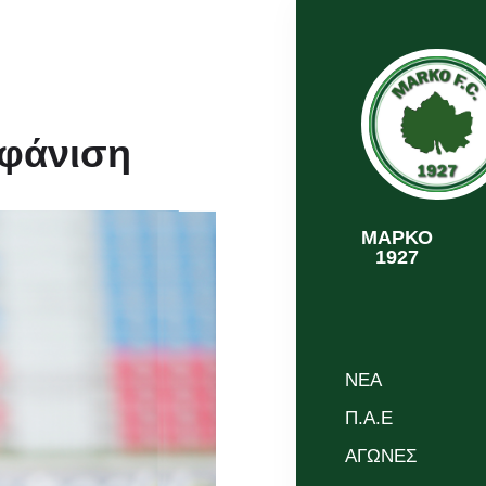
μφάνιση
MAΡΚΟ
1927
NEA
Π.Α.Ε
ΑΓΩΝΕΣ