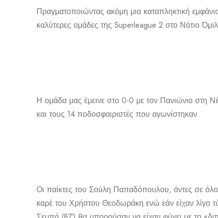
Πραγματοποιώντας ακόμη μια καταπληκτική εμφάνιση
καλύτερες ομάδες της Superleague 2 στο Νότιο Όμιλ
Η ομάδα μας έμεινε στο 0-0 με τον Πανιώνιο στη Νέα
και τους 14 ποδοσφαιριστές που αγωνίστηκαν.
Οι παίκτες του Σούλη Παπαδόπουλου, όντες σε όλο 
καρέ του Χρήστου Θεοδωράκη ενώ εάν είχαν λίγο τύχ
Σεμπά (87′) θα μπορούσαν να είχαν φύγει με το «δ